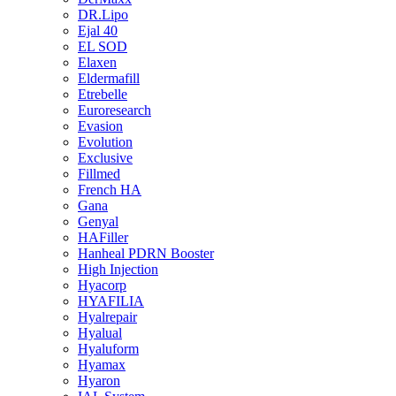
DR.Lipo
Ejal 40
EL SOD
Elaxen
Eldermafill
Etrebelle
Euroresearch
Evasion
Evolution
Exclusive
Fillmed
French HA
Gana
Genyal
HAFiller
Hanheal PDRN Booster
High Injection
Hyacorp
HYAFILIA
Hyalrepair
Hyalual
Hyaluform
Hyamax
Hyaron