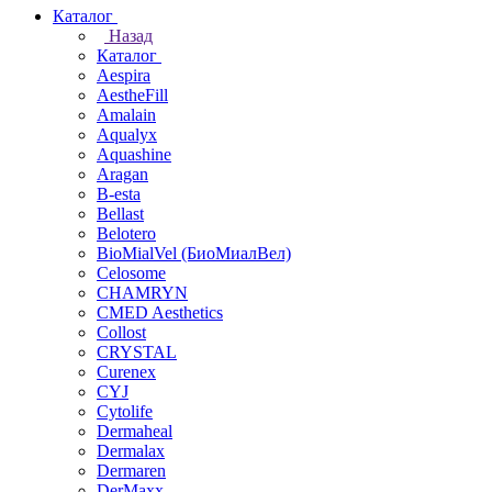
Каталог
Назад
Каталог
Aespira
AestheFill
Amalain
Aqualyx
Aquashine
Aragan
B-esta
Bellast
Belotero
BioMialVel (БиоМиалВел)
Celosome
CHAMRYN
CMED Aesthetics
Collost
CRYSTAL
Curenex
CYJ
Cytolife
Dermaheal
Dermalax
Dermaren
DerMaxx