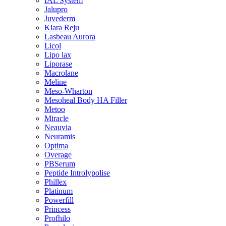
IAL System
Jalupro
Juvederm
Kiara Reju
Lasbeau Aurora
Licol
Lipo lax
Liporase
Macrolane
Meline
Meso-Wharton
Mesoheal Body HA Filler
Metoo
Miracle
Neauvia
Neuramis
Optima
Overage
PBSerum
Peptide Introlypolise
Phillex
Platinum
Powerfill
Princess
Profhilo