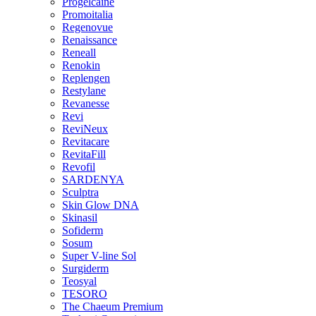
Progelcaine
Promoitalia
Regenovue
Renaissance
Reneall
Renokin
Replengen
Restylane
Revanesse
Revi
ReviNeux
Revitacare
RevitaFill
Revofil
SARDENYA
Sculptra
Skin Glow DNA
Skinasil
Sofiderm
Sosum
Super V-line Sol
Surgiderm
Teosyal
TESORO
The Chaeum Premium