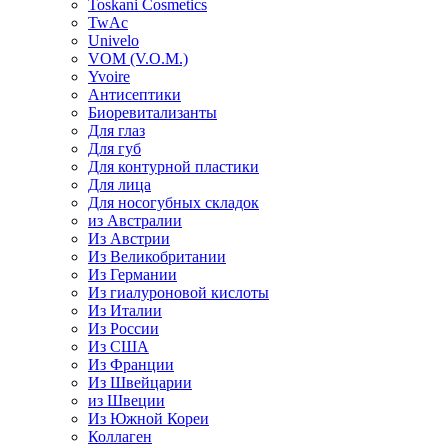
Toskani Cosmetics
TwAc
Univelo
VOM (V.O.M.)
Yvoire
Антисептики
Биоревитализанты
Для глаз
Для губ
Для контурной пластики
Для лица
Для носогубных складок
из Австралии
Из Австрии
Из Великобритании
Из Германии
Из гиалуроновой кислоты
Из Италии
Из России
Из США
Из Франции
Из Швейцарии
из Швеции
Из Южной Кореи
Коллаген