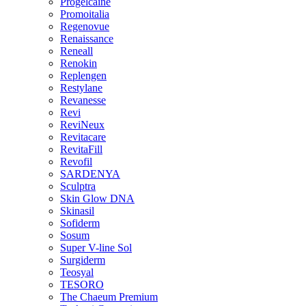
Progelcaine
Promoitalia
Regenovue
Renaissance
Reneall
Renokin
Replengen
Restylane
Revanesse
Revi
ReviNeux
Revitacare
RevitaFill
Revofil
SARDENYA
Sculptra
Skin Glow DNA
Skinasil
Sofiderm
Sosum
Super V-line Sol
Surgiderm
Teosyal
TESORO
The Chaeum Premium