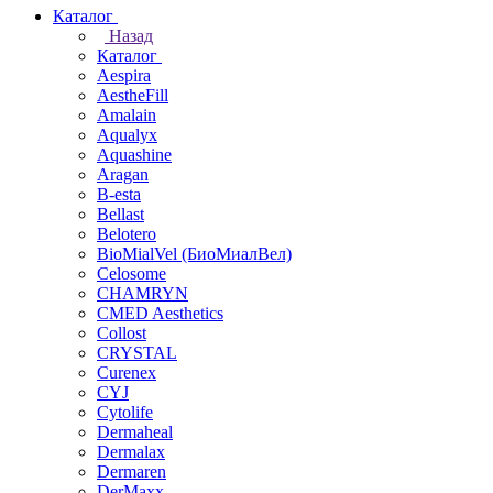
Каталог
Назад
Каталог
Aespira
AestheFill
Amalain
Aqualyx
Aquashine
Aragan
B-esta
Bellast
Belotero
BioMialVel (БиоМиалВел)
Celosome
CHAMRYN
CMED Aesthetics
Collost
CRYSTAL
Curenex
CYJ
Cytolife
Dermaheal
Dermalax
Dermaren
DerMaxx