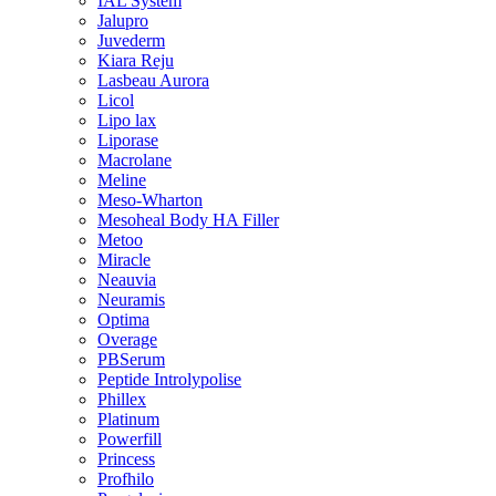
IAL System
Jalupro
Juvederm
Kiara Reju
Lasbeau Aurora
Licol
Lipo lax
Liporase
Macrolane
Meline
Meso-Wharton
Mesoheal Body HA Filler
Metoo
Miracle
Neauvia
Neuramis
Optima
Overage
PBSerum
Peptide Introlypolise
Phillex
Platinum
Powerfill
Princess
Profhilo