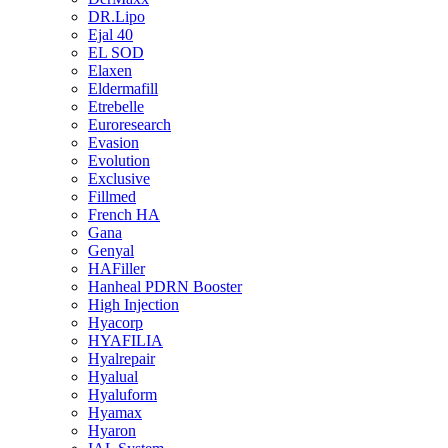
DR.Lipo
Ejal 40
EL SOD
Elaxen
Eldermafill
Etrebelle
Euroresearch
Evasion
Evolution
Exclusive
Fillmed
French HA
Gana
Genyal
HAFiller
Hanheal PDRN Booster
High Injection
Hyacorp
HYAFILIA
Hyalrepair
Hyalual
Hyaluform
Hyamax
Hyaron