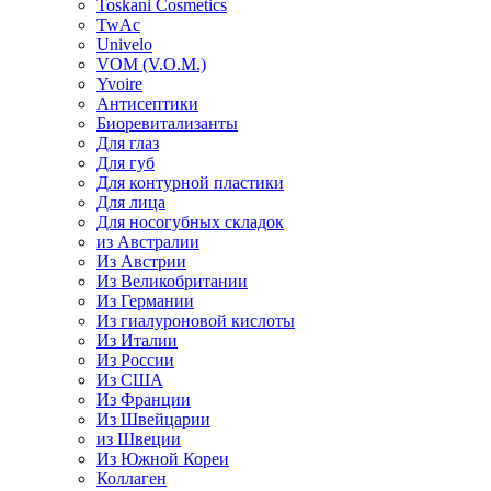
Toskani Cosmetics
TwAc
Univelo
VOM (V.O.M.)
Yvoire
Антисептики
Биоревитализанты
Для глаз
Для губ
Для контурной пластики
Для лица
Для носогубных складок
из Австралии
Из Австрии
Из Великобритании
Из Германии
Из гиалуроновой кислоты
Из Италии
Из России
Из США
Из Франции
Из Швейцарии
из Швеции
Из Южной Кореи
Коллаген