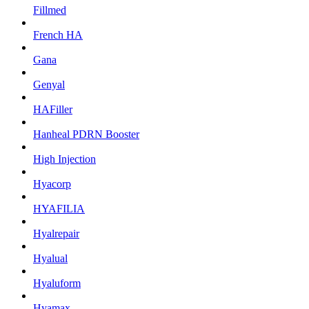
Fillmed
French HA
Gana
Genyal
HAFiller
Hanheal PDRN Booster
High Injection
Hyacorp
HYAFILIA
Hyalrepair
Hyalual
Hyaluform
Hyamax