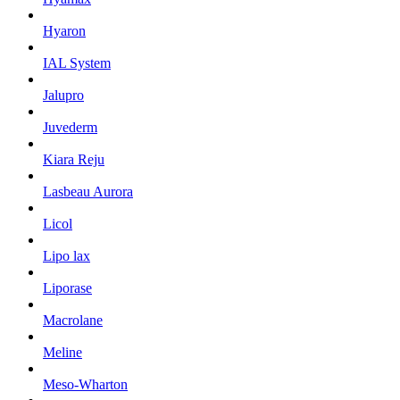
Hyaron
IAL System
Jalupro
Juvederm
Kiara Reju
Lasbeau Aurora
Licol
Lipo lax
Liporase
Macrolane
Meline
Meso-Wharton