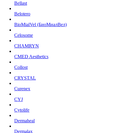
Bellast
Belotero
BioMialVel (БиоМиалВел)
Celosome
CHAMRYN
CMED Aesthetics
Collost
CRYSTAL
Curenex
CYJ
Cytolife
Dermaheal
Dermalax