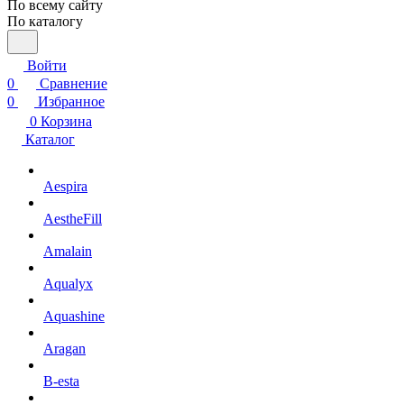
По всему сайту
По каталогу
Войти
0
Сравнение
0
Избранное
0
Корзина
Каталог
Aespira
AestheFill
Amalain
Aqualyx
Aquashine
Aragan
B-esta