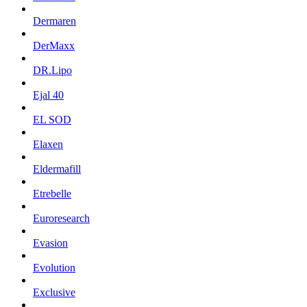
Dermaren
DerMaxx
DR.Lipo
Ejal 40
EL SOD
Elaxen
Eldermafill
Etrebelle
Euroresearch
Evasion
Evolution
Exclusive